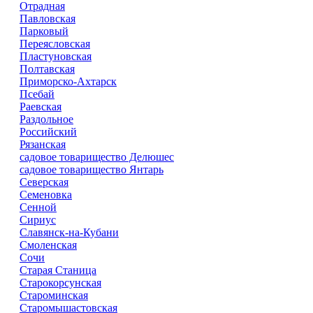
Отрадная
Павловская
Парковый
Переясловская
Пластуновская
Полтавская
Приморско-Ахтарск
Псебай
Раевская
Раздольное
Российский
Рязанская
садовое товарищество Делюшес
садовое товарищество Янтарь
Северская
Семеновка
Сенной
Сириус
Славянск-на-Кубани
Смоленская
Сочи
Старая Станица
Старокорсунская
Староминская
Старомышастовская