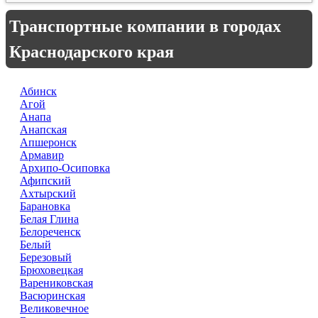
Транспортные компании в городах
Краснодарского края
Абинск
Агой
Анапа
Анапская
Апшеронск
Армавир
Архипо-Осиповка
Афипский
Ахтырский
Барановка
Белая Глина
Белореченск
Белый
Березовый
Брюховецкая
Варениковская
Васюринская
Великовечное