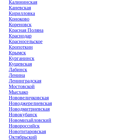
Калининская
Каневская
Кирилловка
Коноково
Кореновск
Красная Поляна
Краснодар
Красносельское
Кропоткин
Крымск
Курганинск
Кущевская
Лабинск
Ленина
Ленинградская
Мостовской
Мысхако
Нововеличковская
Новоджерелиевская
Новодмитриевская
Новокубанск
Новомихайловский
Новороссийск
Новотитаровская
Октябрьский