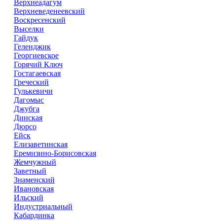
Верхнеадагум
Верхневеденеевский
Воскресенский
Выселки
Гайдук
Геленджик
Георгиевское
Горячий Ключ
Гостагаевская
Греческий
Гулькевичи
Дагомыс
Джубга
Динская
Дюрсо
Ейск
Елизаветинская
Еремизино-Борисовская
Жемчужный
Заветный
Знаменский
Ивановская
Ильский
Индустриальный
Кабардинка