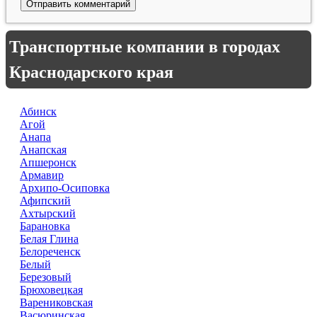
Транспортные компании в городах
Краснодарского края
Абинск
Агой
Анапа
Анапская
Апшеронск
Армавир
Архипо-Осиповка
Афипский
Ахтырский
Барановка
Белая Глина
Белореченск
Белый
Березовый
Брюховецкая
Варениковская
Васюринская