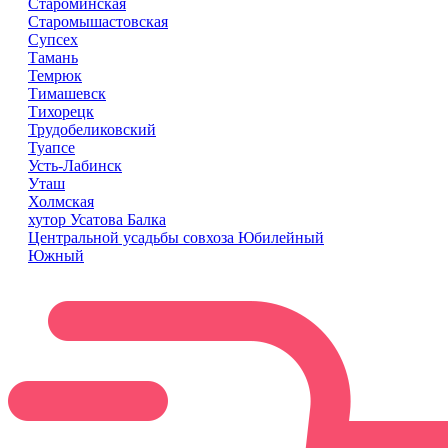
Староминская
Старомышастовская
Супсех
Тамань
Темрюк
Тимашевск
Тихорецк
Трудобеликовский
Туапсе
Усть-Лабинск
Уташ
Холмская
хутор Усатова Балка
Центральной усадьбы совхоза Юбилейный
Южный