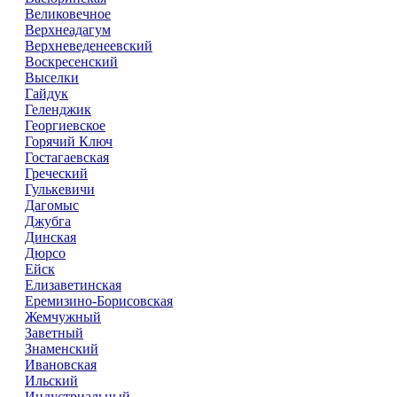
Великовечное
Верхнеадагум
Верхневеденеевский
Воскресенский
Выселки
Гайдук
Геленджик
Георгиевское
Горячий Ключ
Гостагаевская
Греческий
Гулькевичи
Дагомыс
Джубга
Динская
Дюрсо
Ейск
Елизаветинская
Еремизино-Борисовская
Жемчужный
Заветный
Знаменский
Ивановская
Ильский
Индустриальный