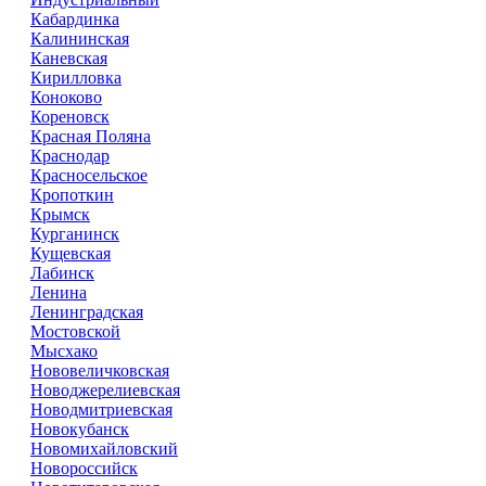
Кабардинка
Калининская
Каневская
Кирилловка
Коноково
Кореновск
Красная Поляна
Краснодар
Красносельское
Кропоткин
Крымск
Курганинск
Кущевская
Лабинск
Ленина
Ленинградская
Мостовской
Мысхако
Нововеличковская
Новоджерелиевская
Новодмитриевская
Новокубанск
Новомихайловский
Новороссийск