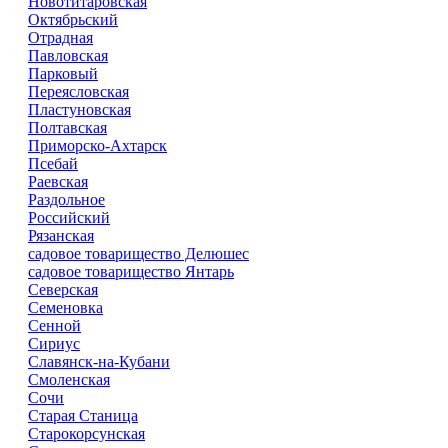
Новотитаровская
Октябрьский
Отрадная
Павловская
Парковый
Переясловская
Пластуновская
Полтавская
Приморско-Ахтарск
Псебай
Раевская
Раздольное
Российский
Рязанская
садовое товарищество Делюшес
садовое товарищество Янтарь
Северская
Семеновка
Сенной
Сириус
Славянск-на-Кубани
Смоленская
Сочи
Старая Станица
Старокорсунская