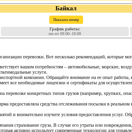
Байкал
Показать номер
График работы:
пн-пт 09:00–18:00
анизации перевозки. Вот несколько рекомендаций, которые мог
тветствует вашим потребностям – автомобильные, морские, воз
ультимодальные услуги.
анспортной компании. Обращайте внимание на ее опыт работы, 
имеет все необходимые лицензии и сертификаты для осуществлен
на перевозке конкретных типов грузов (например, хрупких, опа
рма предоставляла средства отслеживания посылки в реальном
ятий и внимательно изучите условия предоставления услуг. Об
мпания страхование груза. В случае его утраты или повреждени
орая активно использует современные технологии для управлен