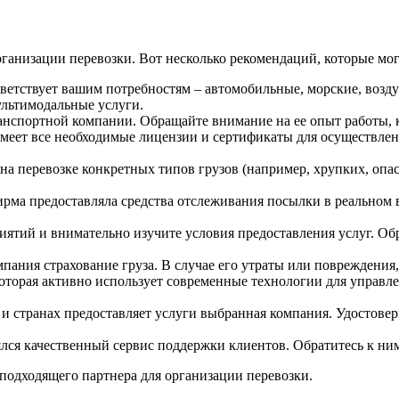
анизации перевозки. Вот несколько рекомендаций, которые мог
тветствует вашим потребностям – автомобильные, морские, воз
ультимодальные услуги.
анспортной компании. Обращайте внимание на ее опыт работы, 
имеет все необходимые лицензии и сертификаты для осуществлен
на перевозке конкретных типов грузов (например, хрупких, опа
рма предоставляла средства отслеживания посылки в реальном
ятий и внимательно изучите условия предоставления услуг. Об
мпания страхование груза. В случае его утраты или повреждени
орая активно использует современные технологии для управлен
 и странах предоставляет услуги выбранная компания. Удостоверь
ся качественный сервис поддержки клиентов. Обратитесь к ним с
подходящего партнера для организации перевозки.