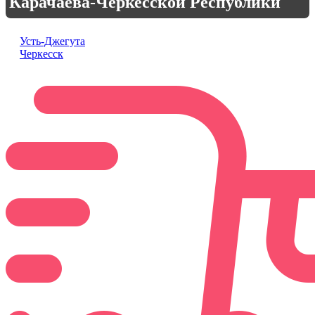
Карачаева-Черкесской Республики
Усть-Джегута
Черкесск