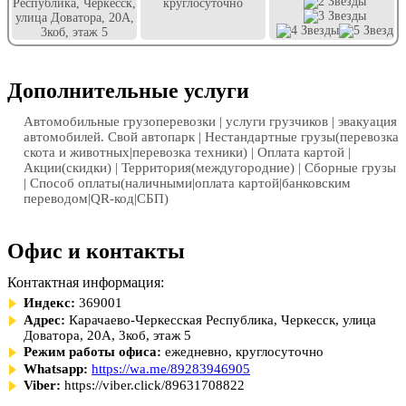
Республика, Черкесск,
круглосуточно
улица Доватора, 20А,
3коб, этаж 5
Дополнительные услуги
Автомобильные грузоперевозки | услуги грузчиков | эвакуация
автомобилей. Свой автопарк | Нестандартные грузы(перевозка
скота и животных|перевозка техники) | Оплата картой |
Акции(скидки) | Территория(междугородние) | Сборные грузы
| Способ оплаты(наличными|оплата картой|банковским
переводом|QR-код|СБП)
Офис и контакты
Контактная информация:
Индекс:
369001
Адрес:
Карачаево-Черкесская Республика, Черкесск, улица
Доватора, 20А, 3коб, этаж 5
Режим работы офиса:
ежедневно, круглосуточно
Whatsapp:
https://wa.me/89283946905
Viber:
https://viber.click/89631708822