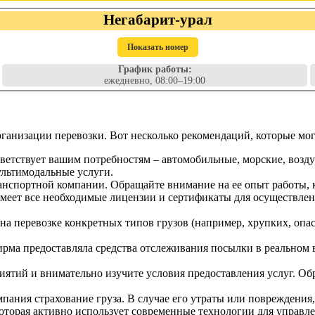
Негабарит-урал
Показать номер
График работы:
ежедневно, 08:00–19:00
анизации перевозки. Вот несколько рекомендаций, которые мог
тветствует вашим потребностям – автомобильные, морские, воз
ультимодальные услуги.
анспортной компании. Обращайте внимание на ее опыт работы, 
имеет все необходимые лицензии и сертификаты для осуществлен
на перевозке конкретных типов грузов (например, хрупких, опа
рма предоставляла средства отслеживания посылки в реальном
ятий и внимательно изучите условия предоставления услуг. Об
мпания страхование груза. В случае его утраты или повреждени
орая активно использует современные технологии для управлен