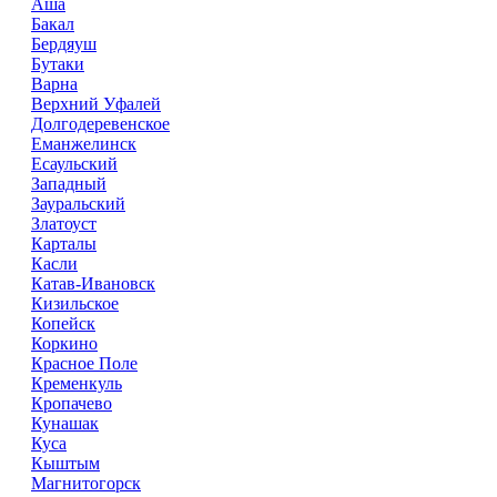
Аша
Бакал
Бердяуш
Бутаки
Варна
Верхний Уфалей
Долгодеревенское
Еманжелинск
Есаульский
Западный
Зауральский
Златоуст
Карталы
Касли
Катав-Ивановск
Кизильское
Копейск
Коркино
Красное Поле
Кременкуль
Кропачево
Кунашак
Куса
Кыштым
Магнитогорск