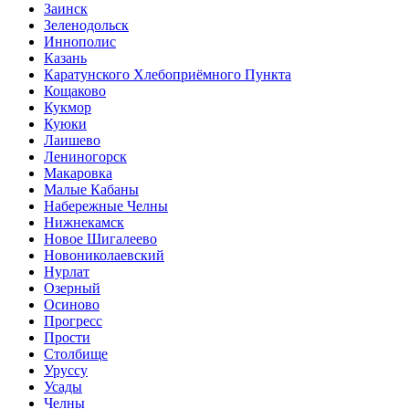
Заинск
Зеленодольск
Иннополис
Казань
Каратунского Хлебоприёмного Пункта
Кощаково
Кукмор
Куюки
Лаишево
Лениногорск
Макаровка
Малые Кабаны
Набережные Челны
Нижнекамск
Новое Шигалеево
Новониколаевский
Нурлат
Озерный
Осиново
Прогресс
Прости
Столбище
Уруссу
Усады
Челны